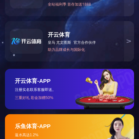
电话
咨询
联系方式
/ contact
报名
联系电话
新区教务服务电话
学校地
0731-88056788、88081988
0731-88812350
长沙市
关注
(招生办)、88056881 (校办)
点击在线咨询
顶部
QQ扫一扫
安博网页版登录入口
|
大江体育
|
FH手机平台
|
爱体育在线登录
|
爱体育