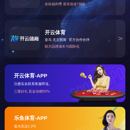
2024-09
11
他们已接受
2024-07
1
2
3
4
...
电话
咨询
联系方式
/ contact
报名
联系电话
新区教务服务电话
学校地