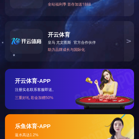
2025-09
03
恒心守正道
2025-09
1
2
3
4
...
电话
咨询
联系方式
/ contact
报名
联系电话
新区教务服务电话
学校地