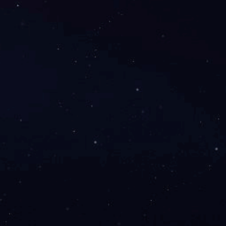
电话
咨询
关
报名
注
我
长信箱
们
关注
ZX88056881@163.com
点击在线咨询
顶部
QQ扫一扫
体育真人网站
湘ICP备20010462号-1
技术支持：
鱼竹科技