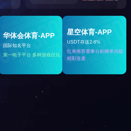
作为岳阳市2021年普通高中新教材建模示范课展示。教学
教学生学会，更重要的是教学生会学。”——陶行知