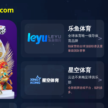
月
7
日星期五
教师招聘
党群工作
后勤保障