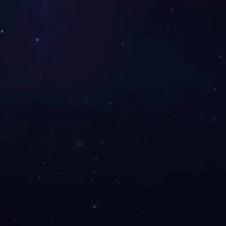
下一篇: 段芳林
学校地址
学校邮箱
校
长沙市高新区青山路88号
beidahengding@163.com
HD
版权所有 ©2025
米兰