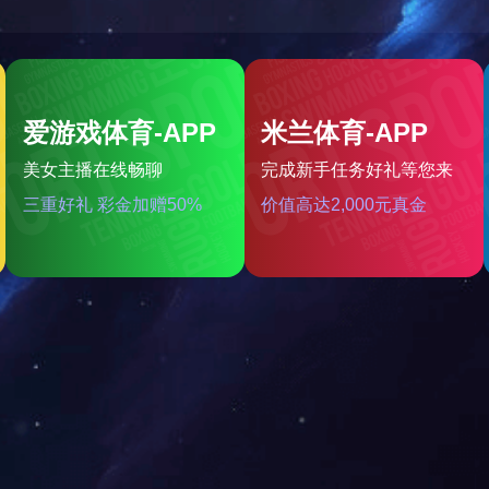
高思佳
历史教师
师，学士学位，从教4年。2021年获得过岳阳市金鄂杯二等奖以及公开课
任不在教，而在教学，教学生学。好先生，不是教书，而是教学生学。不仅
上一篇:牟明君