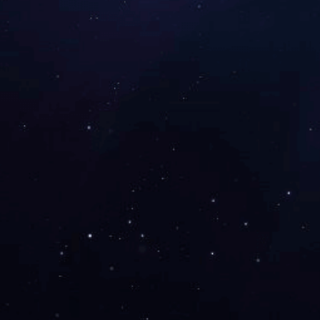
联系方式
/ contact
联系电话
新区教务服务电话
0731-88056788、88081988
0731-88812350
(招生办)、88056881 (校办)