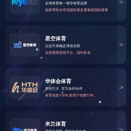
教师风采
师资培训
教师佳作