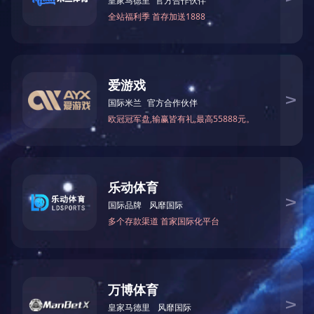
徐李诺娃 毕业于陇东学院
部“骨干级教师”。我的教育