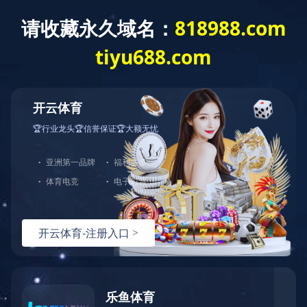
米兰体育（中
学校概况
新闻公告
教学科
国）