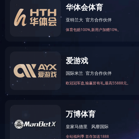
米兰体育（中国）
>
新闻公告
>
学校新闻
6
月
日，长沙市教育局针对我校提交的《
18
20
和
名高考复读生。全省符合条件的学子均可填
500
虽然因遭受疫情影响，恒定中学建设项目的
级、特级教师
和
80%
骨干教师组成的
高水平
教师
高标准高质量
的建筑群落
、
高投入高技术的
子最好的学习生活体验。
相信这所
2020
年横空出