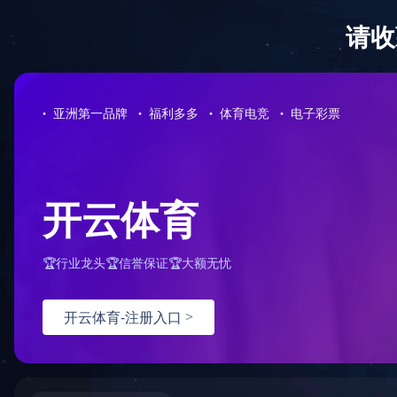
米兰体育（中
学校概况
新闻公告
国）