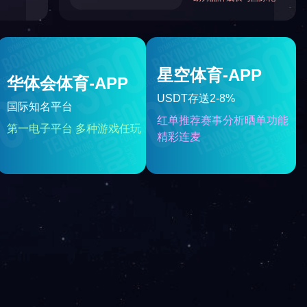
电话
下一篇:我校在建项目引进智能头盔高效防疫，引多家媒体争相报道
咨询
关
报名
注
我
长信箱
们
关注
ZX88056881@163.com
点击在线咨询
顶部
QQ扫一扫
体育真人网站
湘ICP备20010462号-1
技术支持：
鱼竹科技