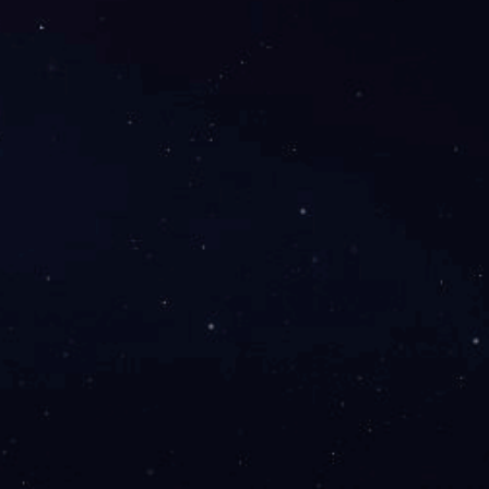
电话
下一篇:米兰体育真人网站2022年度“青年岗位能手”公示
咨询
关
报名
注
我
长信箱
们
关注
ZX88056881@163.com
点击在线咨询
顶部
QQ扫一扫
体育真人网站
湘ICP备20010462号-1
技术支持：
鱼竹科技