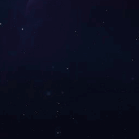
上一篇:喜报：恒定中学获评2021年度市级标准化建设与管理食堂
学校地址
学校邮箱
校
长沙市高新区青山路88号
beidahengding@163.com
HD
版权所有 ©2025
米兰