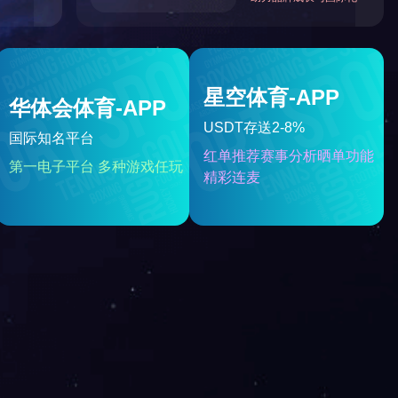
米兰体育真人网站