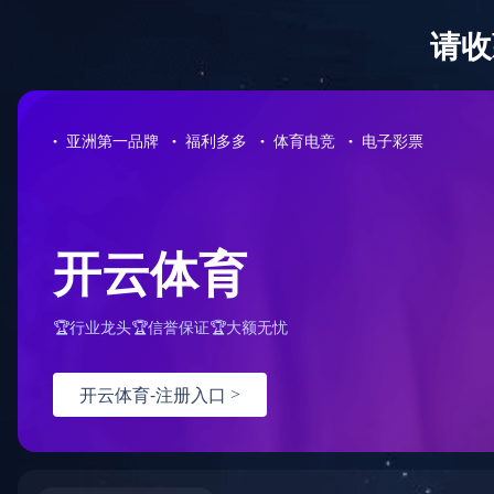
米兰体育（中
学校概况
新闻公告
国）