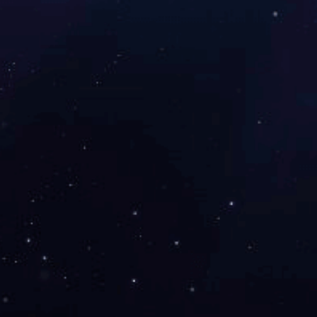
上一篇:恒定中学2
联系方式
/ contact
联系电话
新区教务服务电话
0731-88056788、88081988
0731-88812350
(招生办)、88056881 (校办)