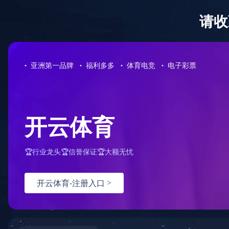
米兰体育（中
学校概况
新闻公告
国）