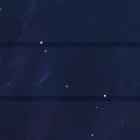
高一化学竞赛圆满结束
2021-03-29
2053
大力支持下，成功举行了恒定中学首届高一化学竞赛，128人报名，实际
牟明君主任亲自在恒诚楼一楼安排三间教室，巴存英老师、韩小月老师等
门开空调，考完后及时关空调并锁门。收卷后，潘民华老师将试卷名字密封
复查。韩小月老师从第4节课开始复查，逐份复查到十二点一刻，下午又负
要有人获奖，多取了8个三等奖）。结果出来后，罗从老师制作了精美的海
等次，盖好“奖”字章和公章。