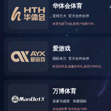
米兰体育（中国）
>
教学科研
>
学科竞赛
2021年元月13日，化学教研组在教务处、年级部的
制订了竞赛活动方案。由潘民华老师命题制卷；年级部
考试时，牟明君主任巡考拍照；刘林老师开考前按时开
行改完试卷，再由韩小月老师、巴存英老师、罗从老师
一等奖3人，二等奖6人，三等奖20人（为了照顾各班
与潘民华老师一起分别在奖状和笔记本上填好名字和获奖
这次活动，大大地激发了学生学习化学的兴趣。