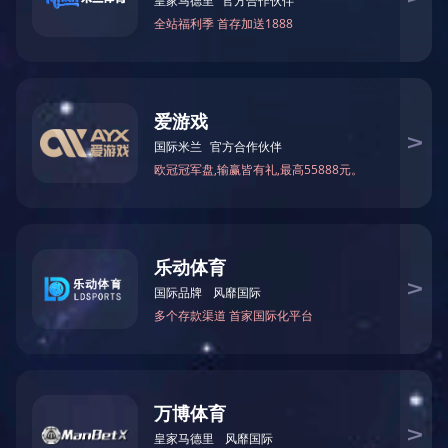
们应牢记于心，让中国式现代化成为时代强音。
仪式第四项：由团委副书记梁子睿同学总结
“
会给予相应的扣分，也希望大家能有所改正”。
鉴往知来，共青团永远跟党走，永远听党话，
团积极分子。
至此，本次团课圆满结束。
团委会宣传部
2024年
11
月
23
日