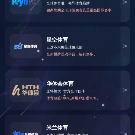
米兰体育（中国）
>
教
教师风采
11
米兰体育真
师资培训
2021-11
教师佳作
22
百余名教学
2024-08
22
米兰体育真
2022-11
31
恒定中学开