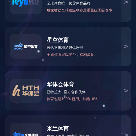
米兰体育（中国）
>
教
教研动态
06
高一英语备
高考专栏
2021-11
学科竞赛
05
高一物理备
2021-11
学科建设
05
高一历史备
2021-11
05
高一数学备