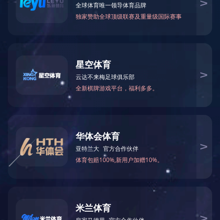
米兰体育（中国）
>
招
招生简章
05
0721欢
招生动态
2025-07
招生问答
19
恒定一年，
2025-06
招生报名
19
新恒定，新
在线咨询
2025-06
07
恒定中学2