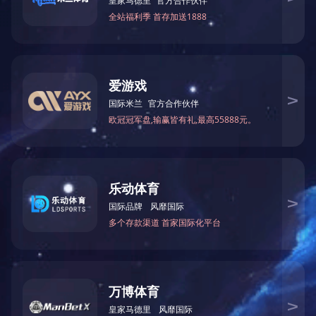
2021-04
06
恒定中学化
2021-04
06
恒定中学物
2021-04
06
恒定中学英
2021-04
06
恒定中学数
2021-04
06
恒定中学语