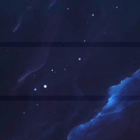
国）
>
党群工作
>
廉政建设
《中国共产党纪律处分条例》
国）
上一页
1
2