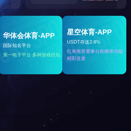
20
11
24
动·体育舞蹈公益百校行”成
653
1042