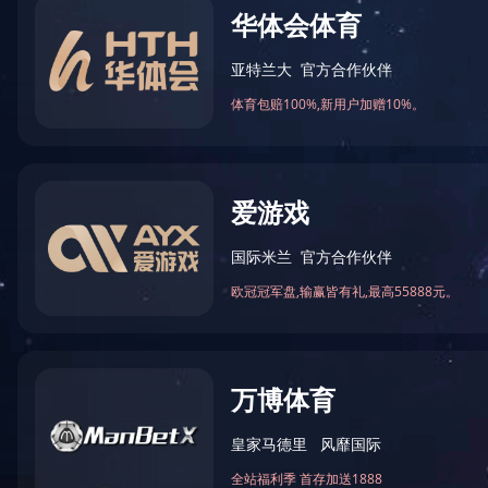
米兰体育（中
共青团
14
学生会
2024-07
社团之窗
11
2024-07
主题活动
02
心理成长
2024-07
28