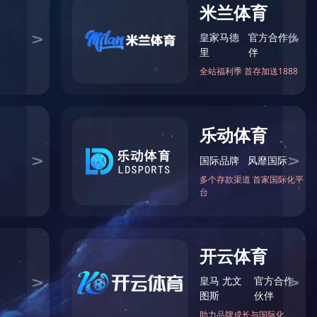
学生发展
19
615
30
31