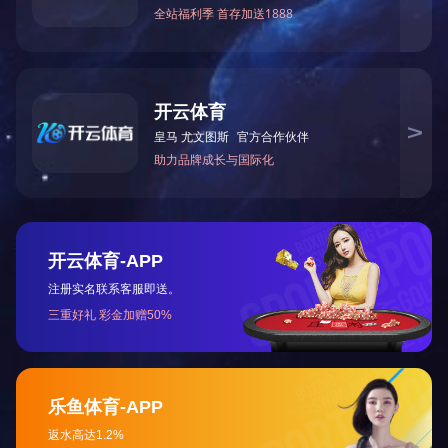
2021-06
30
教育部发布
2021-06
米兰体育（中国）
上
电话
咨询
联系方式
/ contact
报名
联系电话
新区教务服务电话
学校地