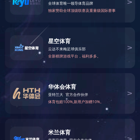
米兰体育（中国）
>
招
招生简章
02
重磅！米兰
招生动态
2024-07
招生问答
28
恒定中学：
2024-06
招生报名
27
恒定中学：
在线咨询
2024-06
25
恒定中学：